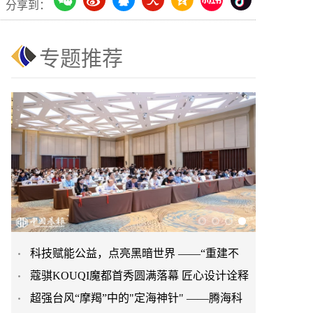
分享到：
专题推荐
​科技赋能公益，点亮黑暗世界 ——“重建不
蔻骐KOUQI魔都首秀圆满落幕 匠心设计诠释
被遗忘的光” 公益眼
​超强台风“摩羯”中的"定海神针" ——腾海科
现代服饰新美学