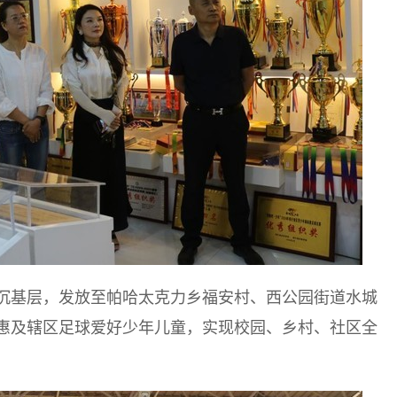
沉基层，发放至帕哈太克力乡福安村、西公园街道水城
惠及辖区足球爱好少年儿童，实现校园、乡村、社区全