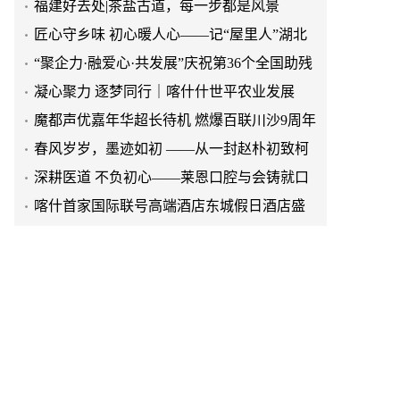
菜创始人张旭花
“聚企力·融爱心·共发展”庆祝第36个全国助残
日
凝心聚力 逐梦同行｜喀什什世平农业发展
（集团）举行主题团建活动
​魔都声优嘉年华超长待机 燃爆百联川沙9周年
庆
春风岁岁，墨迹如初 ——从一封赵朴初致柯
灵的信说起
深耕医道 不负初心——莱恩口腔与会铸就口
腔医疗的崛起之路
喀什首家国际联号高端酒店东城假日酒店盛
大开业
阿勒泰市公安局开展“5·15”打击和防范经济犯
罪集中宣传活动
河北泥河湾酒业：以责任担当书写县域龙头
企业发展新篇
福建好去处|茶盐古道，每一步都是风景