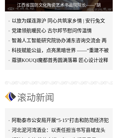
江西省国防文化陶瓷艺术书画院院长——“胡
以旅为媒连滁沪 同心共筑家乡情 | 安行兔文
旅助力上海市滁州商会
党建领航暖民心 古尔邦节慰问传温情
​匠心守乡味 初心暖人心——记“屋里人”湖北
智瀚人工智能研究院协办浦东咨询交流会 两
菜创始人张旭花
“聚企力·融爱心·共发展”庆祝第36个全国助残
大新质生产力白皮书重
​科技赋能公益，点亮黑暗世界 ——“重建不被
日
凝心聚力 逐梦同行｜喀什什世平农业发展
遗忘的光” 公益眼
蔻骐KOUQI魔都首秀圆满落幕 匠心设计诠释
（集团）举行主题团建活动
​魔都声优嘉年华超长待机 燃爆百联川沙9周年
现代服饰新美学
庆
春风岁岁，墨迹如初 ——从一封赵朴初致柯
灵的信说起
深耕医道 不负初心——莱恩口腔与会铸就口
滚动新闻
腔医疗的崛起之路
喀什首家国际联号高端酒店东城假日酒店盛
大开业
阿勒泰市公安局开展“5·15”打击和防范经济犯
罪集中宣传活动
河北泥河湾酒业：以责任担当书写县域龙头
企业发展新篇
福建好去处|茶盐古道，每一步都是风景
​匠心守乡味 初心暖人心——记“屋里人”湖北