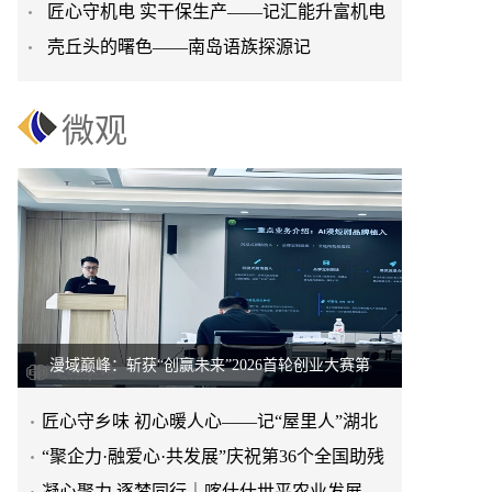
匠心守机电 实干保生产——记汇能升富机电
技3米海上风电场
壳丘头的曙色——南岛语族探源记
矿长辛锐斌先进事迹
微观
漫域巅峰：斩获“创赢未来”2026首轮创业大赛第
​匠心守乡味 初心暖人心——记“屋里人”湖北
菜创始人张旭花
“聚企力·融爱心·共发展”庆祝第36个全国助残
日
凝心聚力 逐梦同行｜喀什什世平农业发展