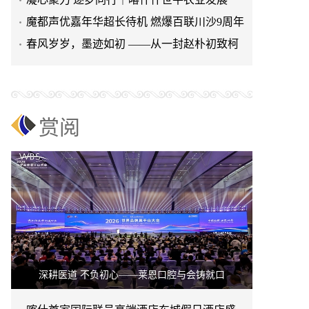
（集团）举行主题团建活动
​魔都声优嘉年华超长待机 燃爆百联川沙9周年
庆
春风岁岁，墨迹如初 ——从一封赵朴初致柯
灵的信说起
赏阅
深耕医道 不负初心——莱恩口腔与会铸就口