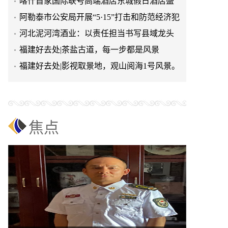
喀什首家国际联号高端酒店东城假日酒店盛
大开业
阿勒泰市公安局开展“5·15”打击和防范经济犯
罪集中宣传活动
河北泥河湾酒业：以责任担当书写县域龙头
企业发展新篇
福建好去处|茶盐古道，每一步都是风景
福建好去处|影视取景地，观山阅海1号风景。
焦点