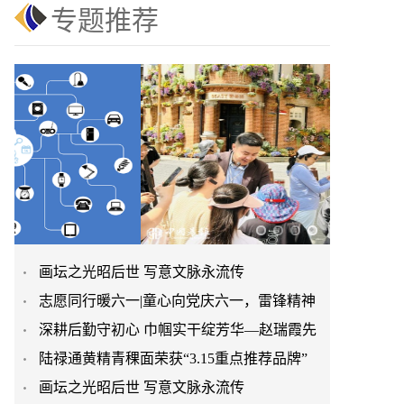
专题推荐
画坛之光昭后世 写意文脉永流传
志愿同行暖六一|童心向党庆六一，雷锋精神
深耕后勤守初心 巾帼实干绽芳华—赵瑞霞先
永传承
陆禄通黄精青稞面荣获“3.15重点推荐品牌”
进个人事迹材料
画坛之光昭后世 写意文脉永流传
药食同源健康主食赢