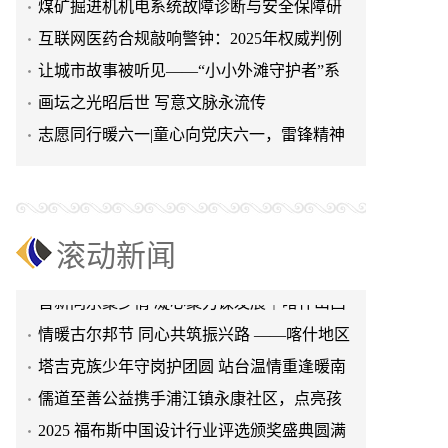
煤矿掘进机机电系统故障诊断与安全保障研
究
互联网医药合规敲响警钟：2025年权威判例
儒道至善公益携手浦江镇永康社区，点亮孩
揭示四大核心风险与税务红
让城市故事被听见——“小小外滩守护者”系
童多彩童年
2025 福布斯中国设计行业评选颁奖盛典圆满
列活动圆满收官
画坛之光昭后世 写意文脉永流传
举行
北京政鸿电影厂创始人封政鸿受邀参加2026
志愿同行暖六一|童心向党庆六一，雷锋精神
年度抹茶产业大会
2025 福布斯中国设计行业评选颁奖盛典圆满
永传承
举行
杜亚平教授领衔“光-眼-脑”协同的智能光场视
觉健康系统研发及产业化项目正式启动
2026年御膳百草堂上海青浦样板店盛大开业
盛典纪实
风吹盛夏，童心飞扬 第一百货商业中心六六
滚动新闻
活动精彩来袭
晋新同乐聚乡情 凝心聚力谋发展｜喀什山西
商会开展嘉年华团建活动
情暖古尔邦节 同心共筑振兴路 ——喀什地区
电器行业协会慰问驻村工作队
塔吉克族少年守岗护团圆 站台温情重逢暖南
疆铁路
儒道至善公益携手浦江镇永康社区，点亮孩
童多彩童年
2025 福布斯中国设计行业评选颁奖盛典圆满
举行
北京政鸿电影厂创始人封政鸿受邀参加2026