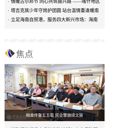
商会开展嘉年华团建活动
情暖古尔邦节 同心共筑振兴路 ——喀什地区
电器行业协会慰问驻
塔吉克族少年守岗护团圆 站台温情重逢暖南
疆铁路
立足海南自贸港，服务四大新兴市场：海南
香岛让真实交易顺畅抵达中国
焦点
翰墨传馨五五载 民企擎旗续文脉