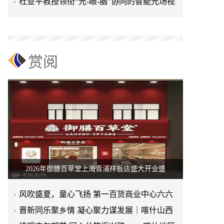
举行
杜亚平教授领衔“光-眼-脑”协同的智能光场视
觉健康系统研发及产
赏阅
2026年御膳百草堂上海青浦样板店盛大开业盛
风吹盛夏，童心飞扬 第一百货商业中心六六
活动精彩来袭
晋新同乐聚乡情 凝心聚力谋发展｜喀什山西