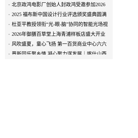
年度抹茶产业大会
2025 福布斯中国设计行业评选颁奖盛典圆满
举行
杜亚平教授领衔“光-眼-脑”协同的智能光场视
觉健康系统研发及产业化项目正式启动
2026年御膳百草堂上海青浦样板店盛大开业
盛典纪实
风吹盛夏，童心飞扬 第一百货商业中心六六
活动精彩来袭
晋新同乐聚乡情 凝心聚力谋发展｜喀什山西
商会开展嘉年华团建活动
情暖古尔邦节 同心共筑振兴路 ——喀什地区
电器行业协会慰问驻村工作队
塔吉克族少年守岗护团圆 站台温情重逢暖南
疆铁路