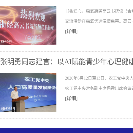
书香润心，森氧惠民高云书院读书会走
交流活动在森氧优选温情启幕。高云
[详细]
张明勇同志建言：以AI赋能青少年心理健
2026年6月12日至13日，农工党
农工党中央常务副主席杨震出席会议
[详细]