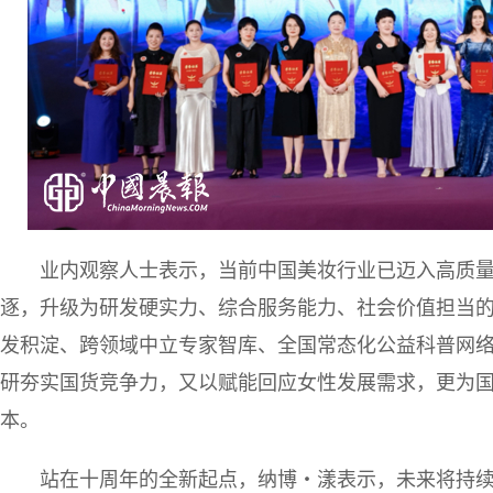
业内观察人士表示，当前中国美妆行业已迈入高质
逐，升级为研发硬实力、综合服务能力、社会价值担当
发积淀、跨领域中立专家智库、全国常态化公益科普网
研夯实国货竞争力，又以赋能回应女性发展需求，更为
本。
站在十周年的全新起点，纳博・漾表示，未来将持