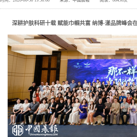
时间：2026-06-30 19:56:08
来源：中國晨報
阅读：86450次
深耕护肤科研十载 赋能巾帼共富 纳博
·
漾品牌峰会在