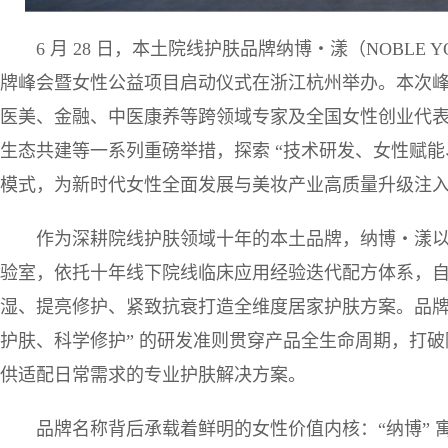
6 月 28 日，本土院线护肤品牌纳博・漾（NOBLE 
牌峰会暨女性公益项目启动仪式在浙江杭州举办。本次
医美、金融、中医康养等跨领域专家及全国女性创业代
生态共建等一系列重磅举措，探索 “技术研发、女性赋能
模式，为新时代女性全面发展与美妆产业高质量升级注
作为深耕院线护肤领域十年的本土品牌，纳博・漾
验室，依托十年线下院线临床应用经验迭代配方体系，
湿、提亮修护、紧致抗衰打造全维度居家护肤方案。品牌
护肤、科学修护” 的研发准则贯穿产品全生命周期，打
供适配日常需求的专业护肤解决方案。
品牌名称背后承载着鲜明的女性价值内核：“纳博”