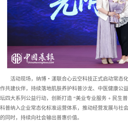
活动现场，纳博・漾联合心云空科技正式启动常态
作共建伙伴，持续落地肌肤养护科普沙龙、中医健康公
坛四大系列公益行动，创新打造 “美业专业服务 + 民生
科普纳入企业常态化标准运营体系，推动经营发展与社
的同时，持续向社会输出普惠价值。