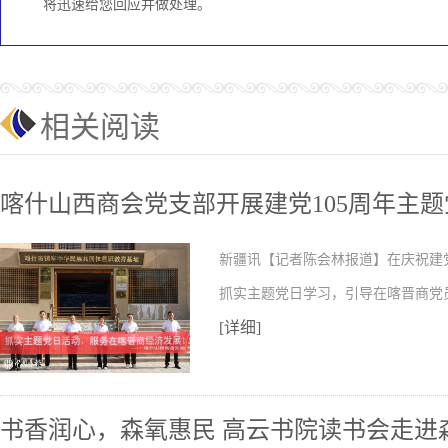
将迅速给您回应并做处理。
相关阅读
喀什山西商会党支部开展建党105周年主
新疆讯【记者陈会林报道】在庆祝建
抓实主题党日学习，引导在喀晋商党
[详细]
书香润心，森氧惠民 高云书院读书会走进