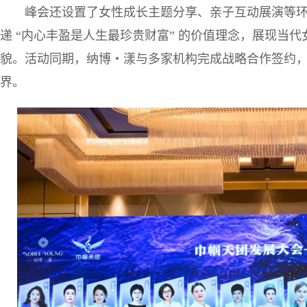
峰会还设置了女性成长主题分享、亲子互动展演等
递 “内心丰盈是人生最珍贵财富” 的价值理念，展现当
貌。活动同期，纳博・漾与多家机构完成战略合作签约
界。