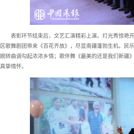
表彰环节结束后，文艺汇演精彩上演。灯光秀惊艳
区歌舞剧团带来《百花齐放》，尽显南疆蓬勃生机。民
婉转曲调勾起浓浓乡情；歌伴舞《最美的还是我们新疆
真挚情怀。