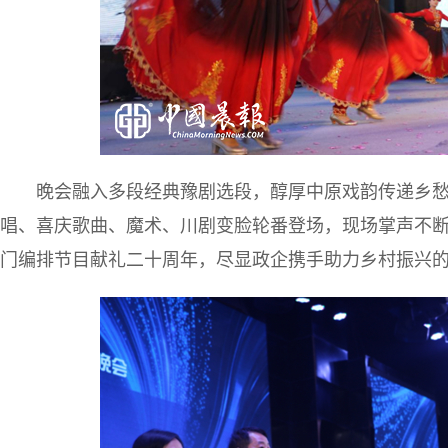
晚会融入多段经典豫剧选段，醇厚中原戏韵传递乡
唱、喜庆歌曲、魔术、川剧变脸轮番登场，现场掌声不
门编排节目献礼二十周年，尽显政企携手助力乡村振兴