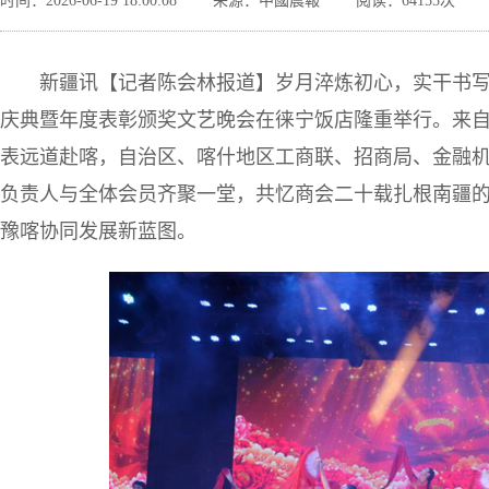
时间：2026-06-19 18:00:08
来源：中國晨報
阅读：64155次
新疆讯【记者陈会林报道】岁月淬炼初心，实干书写
庆典暨年度表彰颁奖文艺晚会在徕宁饭店隆重举行。来自河
表远道赴喀，自治区、喀什地区工商联、招商局、金融
负责人与全体会员齐聚一堂，共忆商会二十载扎根南疆
豫喀协同发展新蓝图。