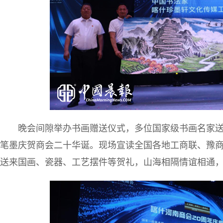
晚会间隙举办书画赠送仪式，多位国家级书画名家
笔墨庆贺商会二十华诞。现场宣读全国各地工商联、豫
送来国画、瓷器、工艺摆件等贺礼，山海相隔情谊相通