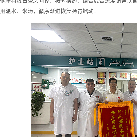
他坚持每日查房问诊、按时换药，结合愈合进度调整饮
用温水、米汤，循序渐进恢复肠胃蠕动。