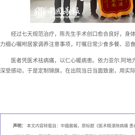
经过七天规范治疗，陈先生手术创口愈合良好，身体
力细心嘱咐居家调养注意事项，叮嘱日常少食多餐、忌
医者凭医术祛病痛，以仁心暖病患。依力亚尔.阿地
深受感动，于是定制锦旗，在出院当日当面致谢，用实
声明：
本文内容转载自：中國晨報，原标题《医术精湛除病痛 患