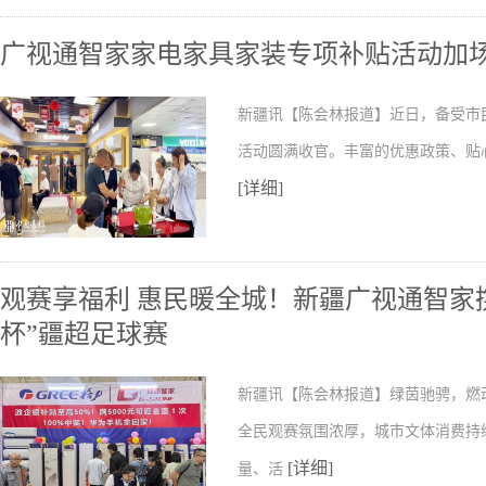
广视通智家家电家具家装专项补贴活动加
新疆讯【陈会林报道】近日，备受市民
活动圆满收官。丰富的优惠政策、贴
[详细]
观赛享福利 惠民暖全城！新疆广视通智家携
杯”疆超足球赛
新疆讯【陈会林报道】绿茵驰骋，燃动
全民观赛氛围浓厚，城市文体消费持
[详细]
量、活