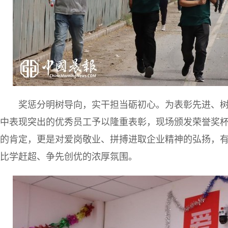
奖惩分明树导向，实干担当砺初心。为表彰先进、树
中表现突出的优秀员工予以隆重表彰，现场颁发荣誉奖
的肯定，更是对爱岗敬业、拼搏进取企业精神的弘扬，
比学赶超、争先创优的浓厚氛围。