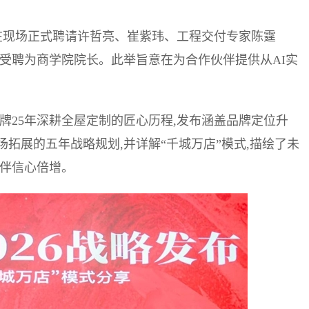
院在现场正式聘请许哲亮、崔紫玮、工程交付专家陈霆
受聘为商学院院长。此举旨意在为合作伙伴提供从AI实
牌25年深耕全屋定制的匠心历程,发布涵盖品牌定位升
拓展的五年战略规划,并详解“千城万店”模式,描绘了未
伙伴信心倍增。