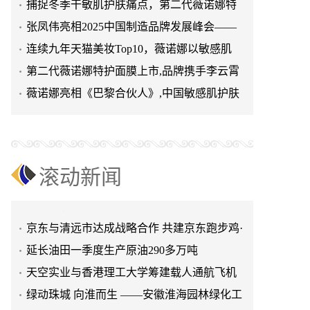
捕捉冬季干敏肌护肤痛点，第二代薇诺娜特
护滋润霜开启干敏修护新纪
张凤伟亮相2025中国制造品牌发展峰会——
天空实业与香港理工大学筹建载人通航飞机
传承匠心，拓展未来
连续九年天猫美妆Top10，薇诺娜以敏感肌
研究院
绿动珠城 向淮而生 ——安徽淮海园林绿化工
PLUS解决方案守护国人皮肤
第二代薇诺娜特护面膜上市,品牌携手李云霄
程有限公司发展纪实
深学细悟四点重要讲话精神 以实干推动两岸
开启修护面膜新纪元
薇诺娜亮相《巴黎合伙人》,中国敏感肌护肤
融合发展
叙宗情 促交流 谋发展——上海朱氏宗亲会走
NO.1加速国际化
进上海晨烨家具有限公司
破局时代焦虑:三合盛控股集团“全福优选”平
台正式启航
暖心守护!阿勒泰市公安局成功救助国家二级
保护动物黑鸢
以民族大義聚同心——習總書記會見鄭主席
滚动新闻
提出兩岸關系四點重要意見
京东与清远市达成战略合作 共建京东跑步鸡·
清远鸡标准体系
京东与清远市达成战略合作 共建京东跑步鸡·
清远鸡标准体系
延长油田一季度生产原油290多万吨
天空实业与香港理工大学筹建载人通航飞机
研究院
绿动珠城 向淮而生 ——安徽淮海园林绿化工
程有限公司发展纪实
深学细悟四点重要讲话精神 以实干推动两岸