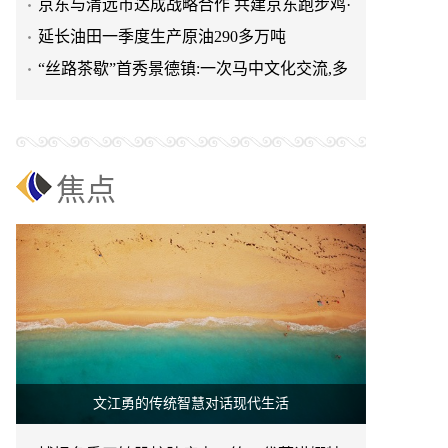
清远鸡标准体系
京东与清远市达成战略合作 共建京东跑步鸡·
清远鸡标准体系
延长油田一季度生产原油290多万吨
“丝路茶歇”首秀景德镇:一次马中文化交流,多
重收获与回响
焦点
文江勇的传统智慧对话现代生活