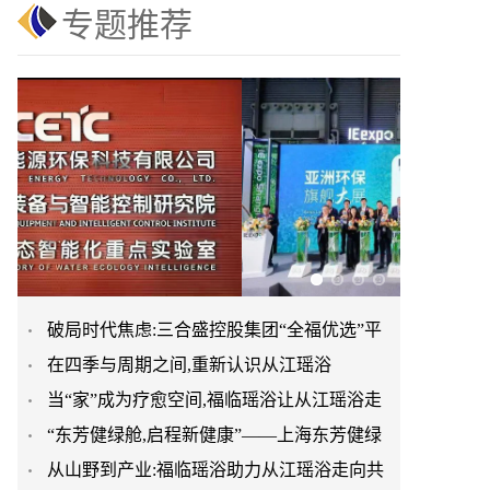
专题推荐
破局时代焦虑:三合盛控股集团“全福优选”平
在四季与周期之间,重新认识从江瑶浴
台正式启航
当“家”成为疗愈空间,福临瑶浴让从江瑶浴走
“东芳健绿舱,启程新健康”——上海东芳健绿
进日常生活
从山野到产业:福临瑶浴助力从江瑶浴走向共
AI智能养身舱品牌发