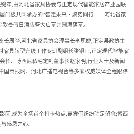
局关键年,由河北省家具协会与正定现代智能家居产业园联
雅居门板共同承办的“智定未来・聚势同行——河北省家
正定欧景假日酒店盛大启幕并圆满落幕。
处长周晔,河北省家具协会理事长李凤婕,正定县政协主
材家具转型升级工作专班副组长张银山,正定现代智能家
会长、博西尼私宅定制董事长赵家明,行业人士及新闻
刊、中国商报网、河北广播电视台等多家权威媒体全程跟踪
影区,成为全场首个打卡热点,嘉宾们纷纷驻足留念;博西
度与感恩之心。