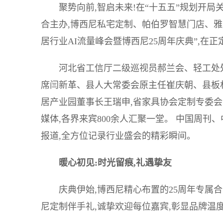
聚势向前,智启未来!在“十五五”规划开
合主办,博西尼私宅定制、帕伯罗智慧门店、
居行业AI流量峰会暨博西尼25周年庆典”,在
河北省工信厅二级巡视员郝兰会、轻工处
席闫新革、县人大常委会原主任崔庆朝、县板
居产业园董事长王瑞申,省家具协会定制专委会
媒体,各界来宾800余人汇聚一堂。 中国周
报道,全方位记录行业盛会的精彩瞬间。
暖心初见:时光留痕,礼遇挚友
庆典伊始,博西尼精心布置的25周年专属合
尼定制伴手礼,诚挚欢迎每位嘉宾,彰显品牌温