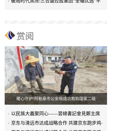
进上海晨烨家具有限公
破局时代焦虑:三合盛控股集团“全福优选”平
台正式启航
赏阅
暖心守护!阿勒泰市公安局成功救助国家二级
以民族大義聚同心——習總書記會見鄭主席
提出兩岸關系四點重要意
京东与清远市达成战略合作 共建京东跑步鸡·