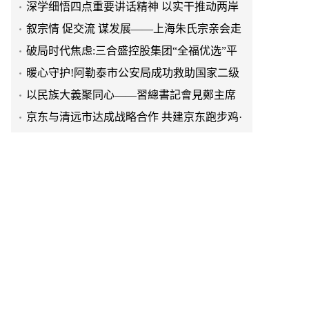
融合发展
叙宗情 促交流 谋发展——上海朱氏宗亲会走
进上海晨烨家具有限公司
破局时代焦虑:三合盛控股集团“全福优选”平
台正式启航
暖心守护!阿勒泰市公安局成功救助国家二级
保护动物黑鸢
以民族大義聚同心——習總書記會見鄭主席
提出兩岸關系四點重要意見
京东与清远市达成战略合作 共建京东跑步鸡·
清远鸡标准体系
京东与清远市达成战略合作 共建京东跑步鸡·
清远鸡标准体系
延长油田一季度生产原油290多万吨