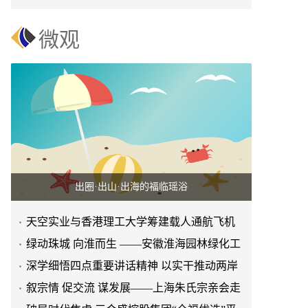
赢之路
微观
出圈·出山·出海的福临瑶浴
天空实业与香港理工大学筹建载人通航飞机
研究院
绿动珠城 向淮而生 ——安徽淮海园林绿化工
程有限公司发展纪实
深学细悟四点重要讲话精神 以实干推动两岸
融合发展
叙宗情 促交流 谋发展——上海朱氏宗亲会走