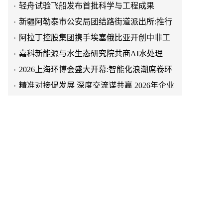
新疆阿勒泰市公安局团结路街道派出所:推行
“五步”工作法 打造新时代“枫”景线
阿拉丁控股集团携手埃塞俄比亚开创中非工
业农业合作新篇章
嘉科新能源与水生态研究院共商AI水处理
2026上海环博会盛大开幕:智能化浪潮席卷环
保产业
精准对接促发展 深度交流谋共赢 2026年企业
投融资交流活动第二期圆满举行
浙江观心公益走访咸阳小桔灯 共探公益事业
可持续发展新路径
破局时代焦虑:三合盛控股集团“全福优选”平
台正式启航
在四季与周期之间,重新认识从江瑶浴