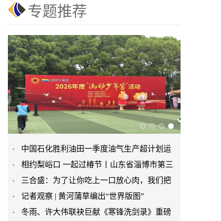
专题推荐
中国石化胜利油田一季度油气生产超计划运
相约梨峪口 一起过椿节丨山东省淄博市第三
行| 首季开门红
三合盛：为了让你吃上一口放心肉，我们把
届香椿文化旅游节举办
记者观察 | 黄河蒲草编出“世界版图”
猪送进了“高山修仙学院”
冬雨、许大伟联袂巨献《寒锋洗剑录》重磅