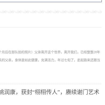
个月后在部队拍的照片）父亲离开这个世界，离开我们，已经整整28年
兵的父亲，身体是如此健康，充满活力，年过七旬了，走起路来还跟当
姚润康，获封“栩栩传人”，赓续谢门艺术