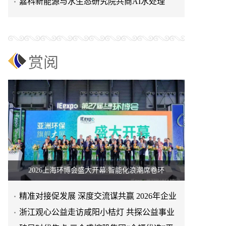
业农业合作新篇章
嘉科新能源与水生态研究院共商AI水处理
赏阅
2026上海环博会盛大开幕:智能化浪潮席卷环
精准对接促发展 深度交流谋共赢 2026年企业
投融资交流活动第二
浙江观心公益走访咸阳小桔灯 共探公益事业