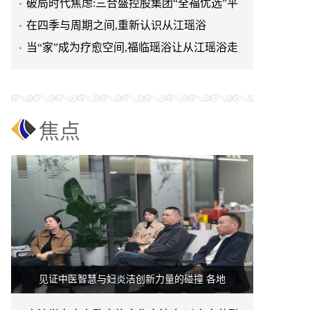
可持续发展新路径
破局时代焦虑:三合盛控股集团“全福优选”平
台正式启航
在四季与周期之间,重新认识从江瑶浴
当“家”成为疗愈空间,福临瑶浴让从江瑶浴走
进日常生活
焦点
见证中医智慧与妇炎洁创新力量的碰撞 各地