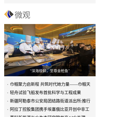
上市！未发先火引业界瞩目
微观
“深海极鲜，至尊金枪鱼”
巾帼聚力启新程 共筑时代她力量——巾帼天
团第四次组委会筹备会
轻舟试验飞船发布首批科学与工程成果
新疆阿勒泰市公安局团结路街道派出所:推行
“五步”工作法 打造新
阿拉丁控股集团携手埃塞俄比亚开创中非工