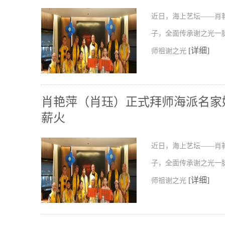
近日，海上艺坛——肖
子，全面传承谢之光一
[详细]
师祖谢之光
肖艳萍（肖珏）正式拜师海派名家
薪火
近日，海上艺坛——肖
子，全面传承谢之光一
[详细]
师祖谢之光