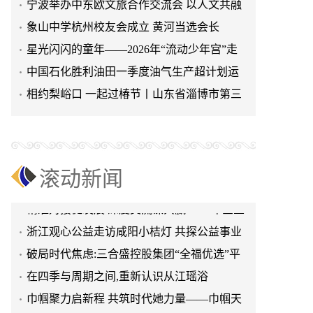
宁波举办中东欧文旅合作交流会 以人文共融
激活城市外向新动能
象山中学杭州校友会成立 黄河当选会长
星光闪闪的童年——2026年“流动少年宫”走
巾帼聚力启新程 共筑时代她力量——巾帼天
进北秀小学
中国石化胜利油田一季度油气生产超计划运
团第四次组委会筹备会圆满举办
轻舟试验飞船发布首批科学与工程成果
行| 首季开门红
相约梨峪口 一起过椿节丨山东省淄博市第三
新疆阿勒泰市公安局团结路街道派出所:推行
届香椿文化旅游节举办
“五步”工作法 打造新时代“枫”景线
阿拉丁控股集团携手埃塞俄比亚开创中非工
业农业合作新篇章
嘉科新能源与水生态研究院共商AI水处理
2026上海环博会盛大开幕:智能化浪潮席卷环
滚动新闻
保产业
精准对接促发展 深度交流谋共赢 2026年企业
投融资交流活动第二期圆满举行
浙江观心公益走访咸阳小桔灯 共探公益事业
可持续发展新路径
破局时代焦虑:三合盛控股集团“全福优选”平
台正式启航
在四季与周期之间,重新认识从江瑶浴
巾帼聚力启新程 共筑时代她力量——巾帼天
团第四次组委会筹备会圆满举办
轻舟试验飞船发布首批科学与工程成果