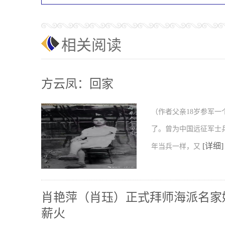
相关阅读
方云凤：回家
（作者父亲18岁参军一
了。曾为中国远征军士
[详细]
年当兵一样，又
肖艳萍（肖珏）正式拜师海派名家
薪火